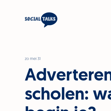
zo mei 31
Advertere
scholen:
w