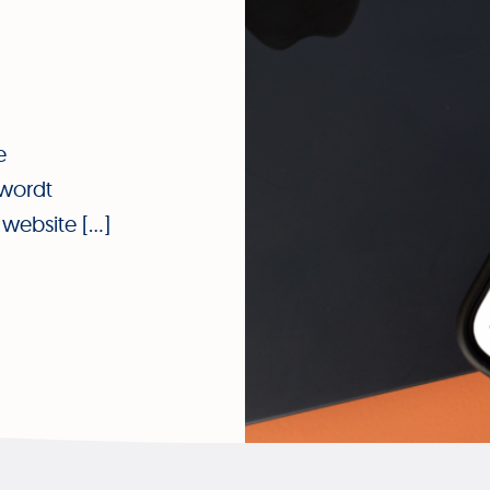
e
 wordt
 website […]