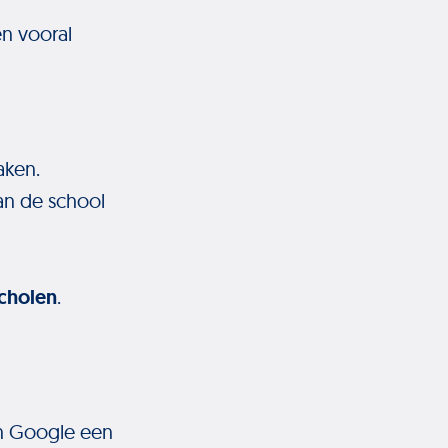
en vooral
aken.
an de school
cholen
.
in Google een