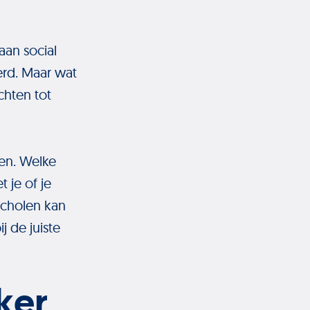
aan social
rd. Maar wat
achten tot
en. Welke
 je of je
scholen kan
j de juiste
ker