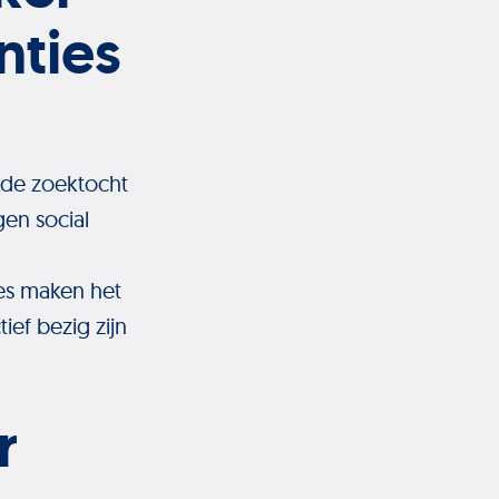
nties
 de zoektocht
gen social
ies maken het
ef bezig zijn
r