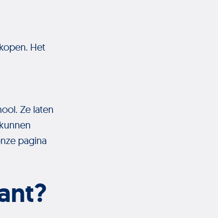
rkopen. Het
hool. Ze laten
n kunnen
 onze pagina
ant?